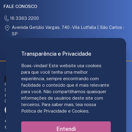
FALE CONOSCO
16 3363 2200
Avenida Getúlio Vargas, 740 - Vila Lutfalla | São Carlos -
SP
31.097.886/0001-67
Transparência e Privacidade
Boas-vindas! Este website usa cookies
para que você tenha uma melhor
experiência, sempre encontrando com
ANS - nº 421707
Responsável técnico Plano de Saúde:
facilidade o conteúdo que é mais relevante
Dr. André Luis Gomes - CRM/SP 139.237
para você. Não compartilhamos quaisquer
Responsável Norden Hospital:
informações de usuários deste site com
Dr. João F. DiGiacomo - CRM/SP 151.206
terceiros. Para saber mais, leia nossa
Política de Privacidade e Cookies.
© 2019-2026 Personal Care Operadora de Saúde S/A.
Criação de sites
:
Entendi