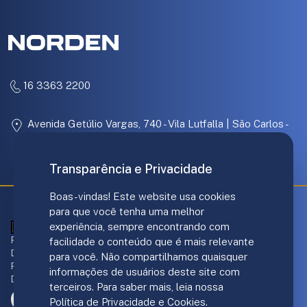
16 3363 2200
Avenida Getúlio Vargas, 740 - Vila Lutfalla | São Carlos -
SP
Transparência e Privacidade
Boas-vindas! Este website usa cookies
para que você tenha uma melhor
experiência, sempre encontrando com
ANS - nº 421707
Responsável técnico Plano de Saúde:
facilidade o conteúdo que é mais relevante
Dr. André Luis Gomes - CRM/SP 139.237
para você. Não compartilhamos quaisquer
Responsável Norden Hospital:
informações de usuários deste site com
Dr. João F. DiGiacomo - CRM/SP 151.206
terceiros. Para saber mais, leia nossa
Política de Privacidade e Cookies.