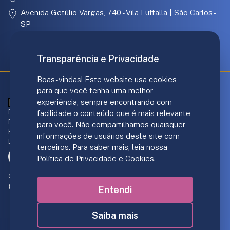
Avenida Getúlio Vargas, 740 - Vila Lutfalla | São Carlos -
SP
31.097.886/0001-67
Transparência e Privacidade
Boas-vindas! Este website usa cookies
para que você tenha uma melhor
experiência, sempre encontrando com
ANS - nº 421707
Responsável técnico Plano de Saúde:
facilidade o conteúdo que é mais relevante
Dr. André Luis Gomes - CRM/SP 139.237
para você. Não compartilhamos quaisquer
Responsável Norden Hospital:
informações de usuários deste site com
Dr. João F. DiGiacomo - CRM/SP 151.206
terceiros. Para saber mais, leia nossa
Política de Privacidade e Cookies.
© 2019-2026 Personal Care Operadora de Saúde S/A.
Criação de sites
:
Entendi
Saiba mais