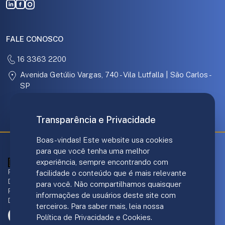
FALE CONOSCO
16 3363 2200
Avenida Getúlio Vargas, 740 - Vila Lutfalla | São Carlos -
SP
31.097.886/0001-67
Transparência e Privacidade
Boas-vindas! Este website usa cookies
para que você tenha uma melhor
experiência, sempre encontrando com
ANS - nº 421707
Responsável técnico Plano de Saúde:
facilidade o conteúdo que é mais relevante
Dr. André Luis Gomes - CRM/SP 139.237
para você. Não compartilhamos quaisquer
Responsável Norden Hospital:
informações de usuários deste site com
Dr. João F. DiGiacomo - CRM/SP 151.206
terceiros. Para saber mais, leia nossa
Política de Privacidade e Cookies.