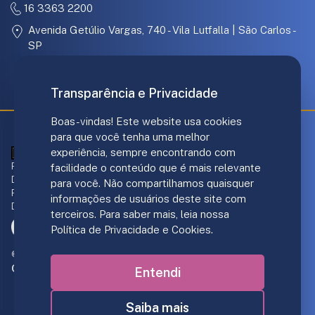
16 3363 2200
Avenida Getúlio Vargas, 740 - Vila Lutfalla | São Carlos -
SP
31.097.886/0001-67
Transparência e Privacidade
Boas-vindas! Este website usa cookies
para que você tenha uma melhor
experiência, sempre encontrando com
ANS - nº 421707
Responsável técnico Plano de Saúde:
facilidade o conteúdo que é mais relevante
Dr. André Luis Gomes - CRM/SP 139.237
para você. Não compartilhamos quaisquer
Responsável Norden Hospital:
informações de usuários deste site com
Dr. João F. DiGiacomo - CRM/SP 151.206
terceiros. Para saber mais, leia nossa
Política de Privacidade e Cookies.
© 2019-2026 Personal Care Operadora de Saúde S/A.
Criação de sites
:
Entendi
Saiba mais