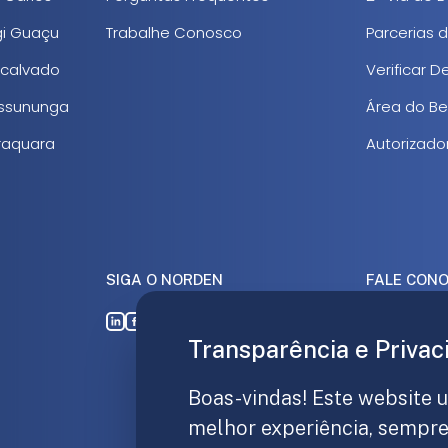
gi Guaçu
Trabalhe Conosco
Parcerias 
scalvado
Verificar 
rassununga
Área do Ben
araquara
Autorizado
SIGA O NORDEN
FALE CON
16 3363
Transparência e Privac
Avenida 
31.097.
Boas-vindas! Este website 
melhor experiência, sempre