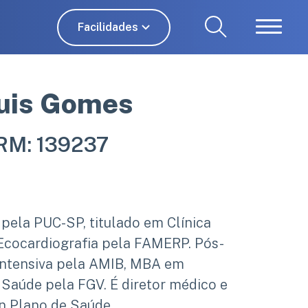
Facilidades
Luis Gomes
RM: 139237
 Ecocardiografia pela FAMERP. Pós-
Intensiva pela AMIB, MBA em
 Saúde pela FGV. É diretor médico e
n Plano de Saúde.