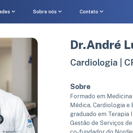
ades
Sobre nós
Contato
Dr.André 
Cardiologia |
C
Sobre
Formado em Medicina pela PUC-SP, titulado em Clínica
Médica, Cardiologia e
graduado em Terapia 
Gestão de Serviços de
co-fundador do Norde