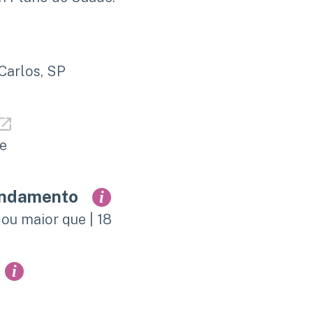
 Carlos, SP
de
endamento
i
 ou maior que | 18
i