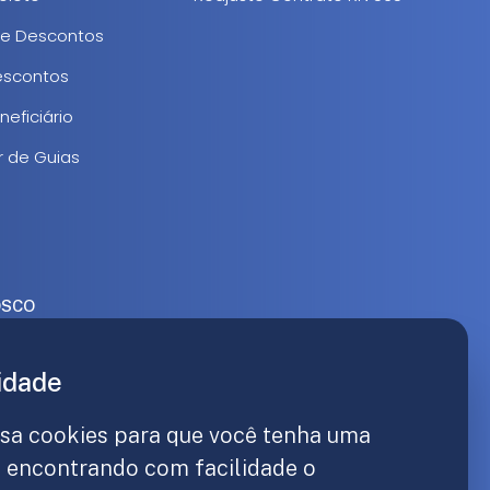
de Descontos
Descontos
eficiário
r de Guias
OSCO
 2200
idade
Getúlio Vargas, 740 - Vila Lutfalla | São Carlos - SP
886/0001-67
usa cookies para que você tenha uma
 encontrando com facilidade o