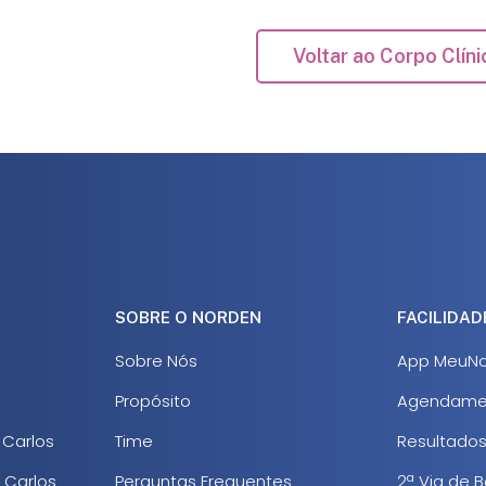
Voltar ao Corpo Clíni
SOBRE O NORDEN
FACILIDAD
Sobre Nós
App MeuNo
Propósito
Agendame
 Carlos
Time
Resultado
 Carlos
Perguntas Frequentes
2ª Via de B