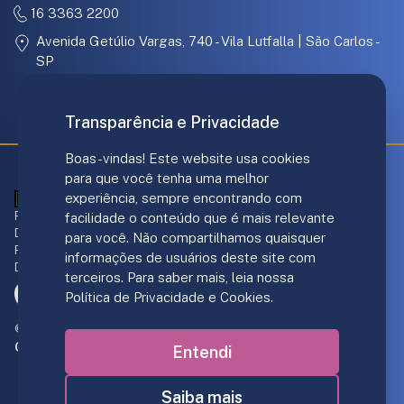
16 3363 2200
Avenida Getúlio Vargas, 740 - Vila Lutfalla | São Carlos -
SP
31.097.886/0001-67
Transparência e Privacidade
Boas-vindas! Este website usa cookies
para que você tenha uma melhor
experiência, sempre encontrando com
ANS - nº 421707
Responsável técnico Plano de Saúde:
facilidade o conteúdo que é mais relevante
Dr. André Luis Gomes - CRM/SP 139.237
para você. Não compartilhamos quaisquer
Responsável Norden Hospital:
informações de usuários deste site com
Dr. João F. DiGiacomo - CRM/SP 151.206
terceiros. Para saber mais, leia nossa
Política de Privacidade e Cookies.
© 2019-2026 Personal Care Operadora de Saúde S/A.
Criação de sites
:
Entendi
Saiba mais