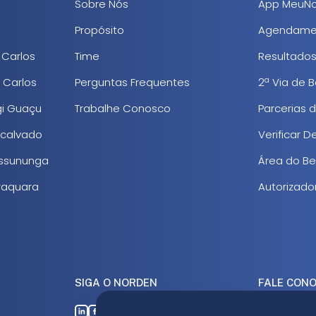
Sobre Nós
App MeuNo
Propósito
Agendame
 Carlos
Time
Resultado
 Carlos
Perguntas Frequentes
2ª Via de B
gi Guaçu
Trabalhe Conosco
Parcerias 
scalvado
Verificar 
rassununga
Área do Ben
araquara
Autorizado
SIGA O NORDEN
FALE CON
16 3363