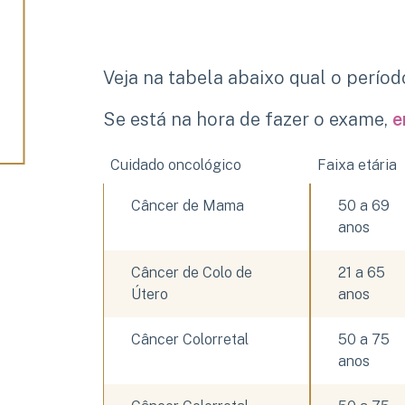
Veja na tabela abaixo qual o perío
Se está na hora de fazer o exame,
e
Cuidado oncológico
Faixa etária
Câncer de Mama
50 a 69 
anos
Câncer de Colo de 
21 a 65 
Útero
anos
Câncer Colorretal
50 a 75 
anos