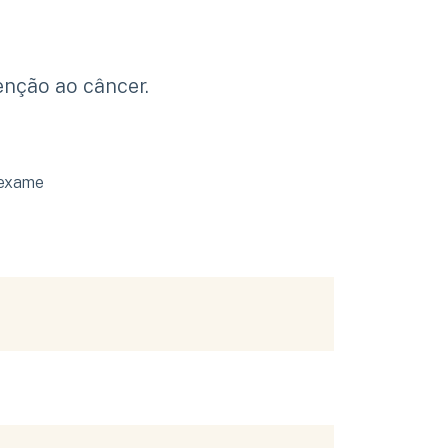
enção ao câncer.
 exame